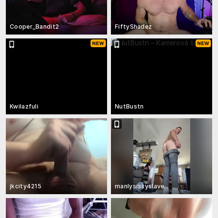
Cooper_Bandit2
FiftyShadez
Kwilazfuli
NutBustn
jkcity4215
manlysissyslave