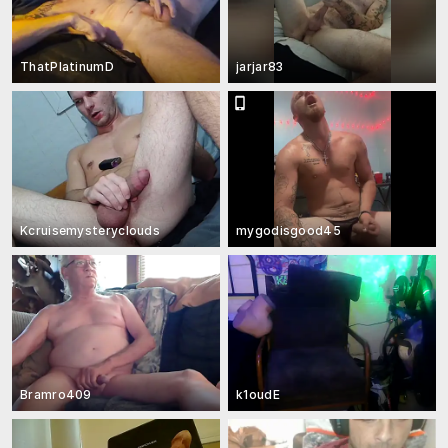
ThatPlatinumD
jarjar83
Kcruisemysteryclouds
mygodisgood45
Bramro409
k1oudE