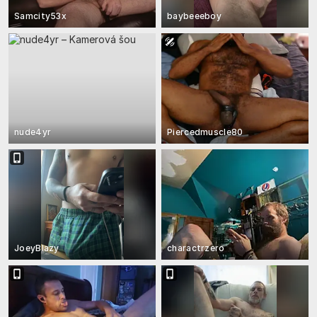
Samcity53x
baybeeeboy
nude4yr
Piercedmuscle80
JoeyBlazy
charactrzero