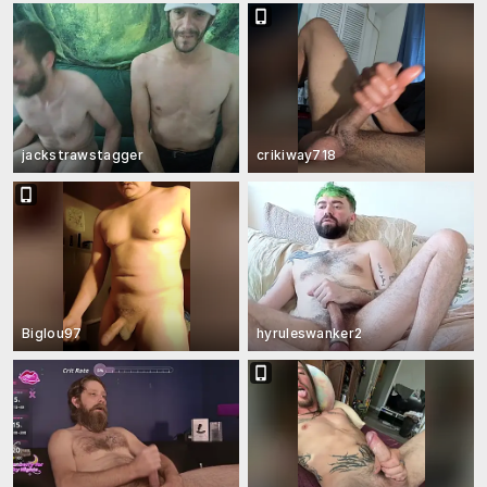
jackstrawstagger
crikiway718
Biglou97
hyruleswanker2