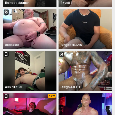
Bohococksman
Ezye84
oldbaldd
jungcock3210
alexfire101
DiegoXXL111