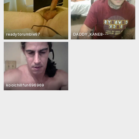
readytorumble97
DADDY_KANE8---
koolchillfun696969