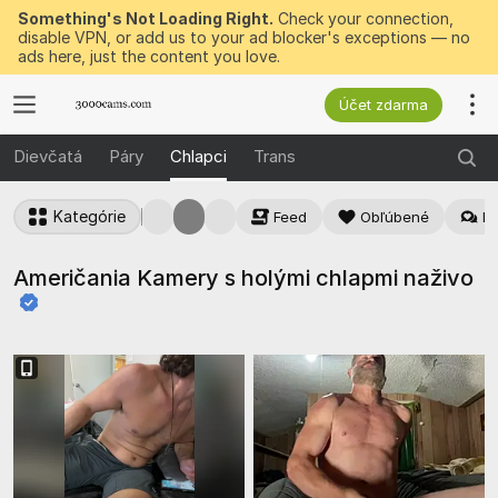
Something's Not Loading Right.
Check your connection,
disable VPN, or add us to your ad blocker's exceptions — no
ads here, just the content you love.
Účet zdarma
Dievčatá
Páry
Chlapci
Trans
Kategórie
Feed
Obľúbené
Na
Američania Kamery s holými chlapmi
naživo