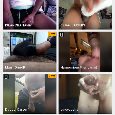
ISLANDBANANA1
4EVAGLACIERS
ManniGrindR
HarmoniousPhantasm3
Daddy_Carter4
JuicyJoshy