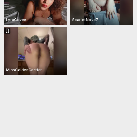
LyraCovee
ScarletNova7
MissGoldenCartier