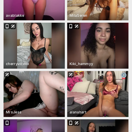
avablakke
MilaSeren
cherryvicexx
Kiki_hammyy
MrsJess
alanahart