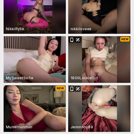
NikkiRylie
nikkiloveee
MySweetSofie
1800LuckieGirl
Muniemunmun
Jennnnny99