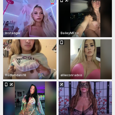
lostangle
BaileyMFox
Badbihdani18
ellieconradxo