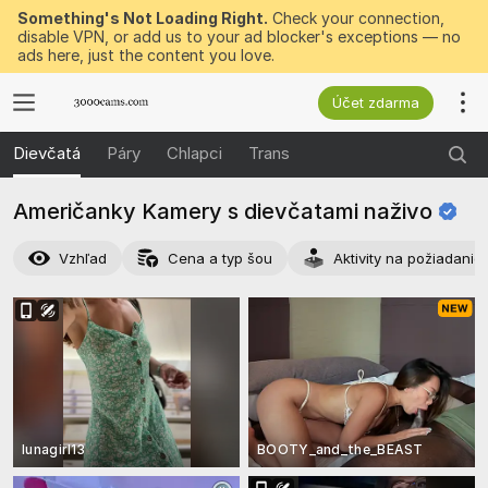
Something's Not Loading Right.
Check your connection,
disable VPN, or add us to your ad blocker's exceptions — no
ads here, just the content you love.
Účet zdarma
Dievčatá
Páry
Chlapci
Trans
Američanky Kamery s dievčatami
naživo
Vzhľad
Cena a typ šou
Aktivity na požiadanie
lunagirl13
BOOTY_and_the_BEAST