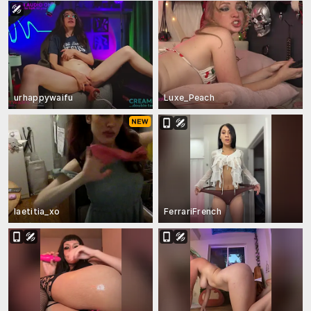
urhappywaifu
Luxe_Peach
laetitia_xo
FerrariFrench