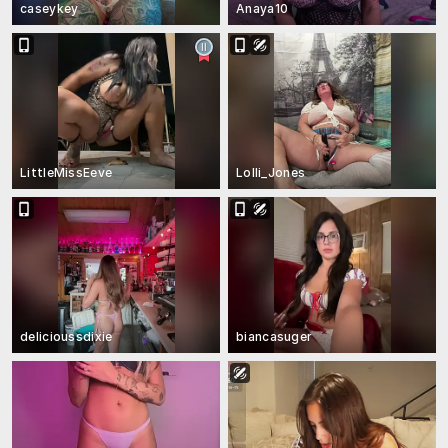
caseykey
Anaya10
LittleMissEeve
Lolli_Jones
delicioussdixie
biancasuger