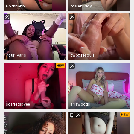
Gothbabbi
rosiebuddy
Your_Paris
twofiresouls
scarletskyee
ariawoods