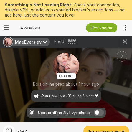
Something's Not Loading Right.
Check your connection,
disable VPN, or add us to your ad blocker's exceptions — no
ads here, just the content you love.
Účet zdarma
Feed
MaeEversley
OFFLINE
Bola online pred about 1 hour ago
Don't worry, we'll be back soon ♥
Upozorniť na živé vysielanie:
254k
Súkromný príspevok