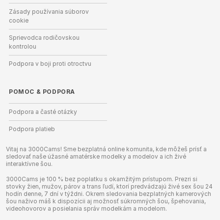
Zásady používania súborov
cookie
Sprievodca rodičovskou
kontrolou
Podpora v boji proti otroctvu
POMOC
&
PODPORA
Podpora a časté otázky
Podpora platieb
Vitaj na 3000Cams! Sme bezplatná online komunita, kde môžeš prísť a
sledovať naše úžasné amatérske modelky a modelov a ich živé
interaktívne šou.
3000Cams je 100 % bez poplatku s okamžitým prístupom. Prezri si
stovky žien, mužov, párov a trans ľudí, ktorí predvádzajú živé sex šou 24
hodín denne, 7 dní v týždni. Okrem sledovania bezplatných kamerových
šou naživo máš k dispozícii aj možnosť súkromných šou, špehovania,
videohovorov a posielania správ modelkám a modelom.