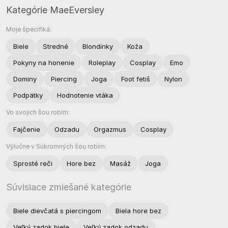
Kategórie MaeEversley
Moje špecifiká:
Biele
Stredné
Blondínky
Koža
Pokyny na honenie
Roleplay
Cosplay
Emo
Dominy
Piercing
Joga
Foot fetiš
Nylon
Podpätky
Hodnotenie vtáka
Vo svojich šou robím:
Fajčenie
Odzadu
Orgazmus
Cosplay
Výlučne v Súkromných šou robím:
Sprosté reči
Hore bez
Masáž
Joga
Súvisiace zmiešané kategórie
Biele dievčatá s piercingom
Biela hore bez
Veľký zadok biele
Veľký zadok odzadu